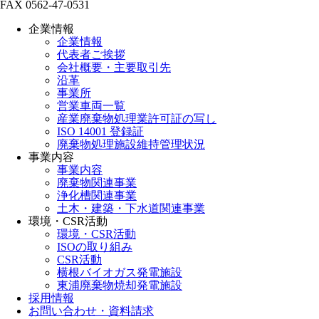
FAX 0562-47-0531
企業情報
企業情報
代表者ご挨拶
会社概要・主要取引先
沿革
事業所
営業車両一覧
産業廃棄物処理業許可証の写し
ISO 14001 登録証
廃棄物処理施設維持管理状況
事業内容
事業内容
廃棄物関連事業
浄化槽関連事業
土木・建築・下水道関連事業
環境・CSR活動
環境・CSR活動
ISOの取り組み
CSR活動
横根バイオガス発電施設
東浦廃棄物焼却発電施設
採用情報
お問い合わせ・資料請求