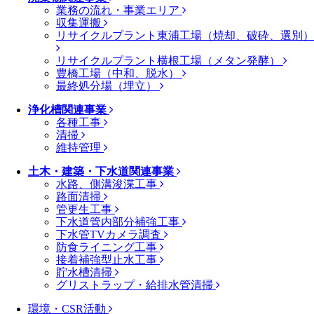
業務の流れ・事業エリア
収集運搬
リサイクルプラント東浦工場（焼却、破砕、選別）
リサイクルプラント横根工場（メタン発酵）
豊橋工場（中和、脱水）
最終処分場（埋立）
浄化槽関連事業
各種工事
清掃
維持管理
土木・建築・下水道関連事業
水路、側溝浚渫工事
路面清掃
管更生工事
下水道管内部分補強工事
下水管TVカメラ調査
防食ライニング工事
接着補強型止水工事
貯水槽清掃
グリストラップ・給排水管清掃
環境・CSR活動