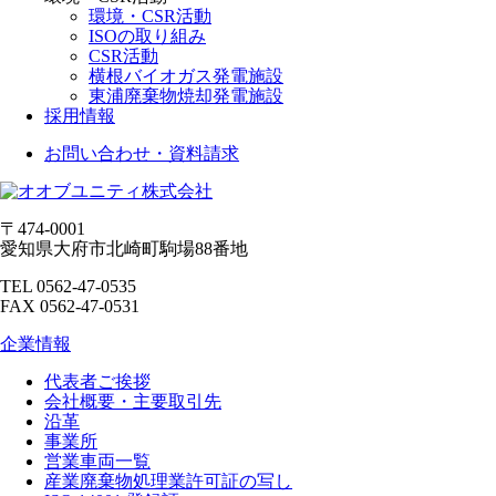
環境・CSR活動
ISOの取り組み
CSR活動
横根バイオガス発電施設
東浦廃棄物焼却発電施設
採用情報
お問い合わせ・資料請求
〒474-0001
愛知県大府市北崎町駒場88番地
TEL 0562-47-0535
FAX 0562-47-0531
企業情報
代表者ご挨拶
会社概要・主要取引先
沿革
事業所
営業車両一覧
産業廃棄物処理業許可証の写し