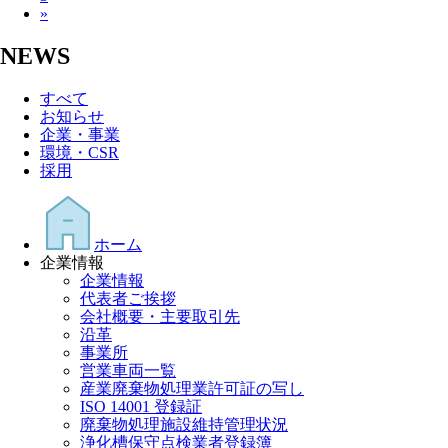
»
NEWS
すべて
お知らせ
企業・事業
環境・CSR
採用
ホーム
企業情報
企業情報
代表者ご挨拶
会社概要・主要取引先
沿革
事業所
営業車両一覧
産業廃棄物処理業許可証の写し
ISO 14001 登録証
廃棄物処理施設維持管理状況
浄化槽保守点検業者登録簿