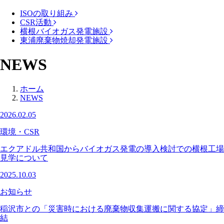
ISOの取り組み
CSR活動
横根バイオガス発電施設
東浦廃棄物焼却発電施設
NEWS
ホーム
NEWS
2026.02.05
環境・CSR
エクアドル共和国からバイオガス発電の導入検討での横根工場
見学について
2025.10.03
お知らせ
稲沢市との「災害時における廃棄物収集運搬に関する協定」締
結