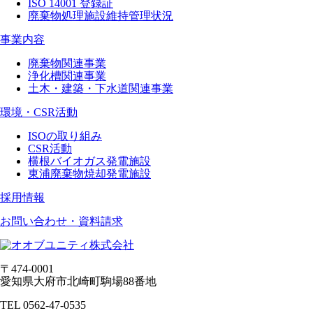
ISO 14001 登録証
廃棄物処理施設維持管理状況
事業内容
廃棄物関連事業
浄化槽関連事業
土木・建築・下水道関連事業
環境・CSR活動
ISOの取り組み
CSR活動
横根バイオガス発電施設
東浦廃棄物焼却発電施設
採用情報
お問い合わせ・資料請求
〒474-0001
愛知県大府市北崎町駒場88番地
TEL 0562-47-0535