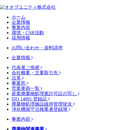
ホーム
企業情報
事業内容
環境・CSR活動
採用情報
お問い合わせ・資料請求
企業情報
代表者ご挨拶
会社概要・主要取引先
沿革
事業所
営業車両一覧
産業廃棄物処理業許可証の写し
ISO 14001 登録証
廃棄物処理施設維持管理状況
浄化槽保守点検業者登録簿
事業内容
廃棄物関連事業