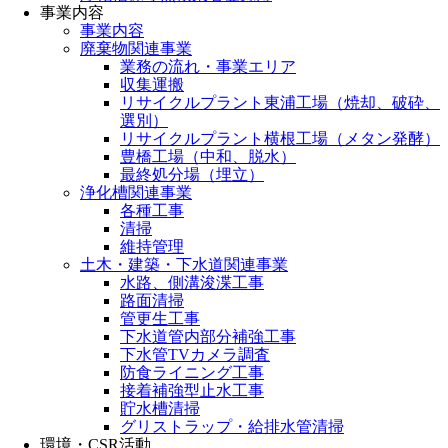
事業内容
事業内容
廃棄物関連事業
業務の流れ・事業エリア
収集運搬
リサイクルプラント東浦工場（焼却、破砕、
選別）
リサイクルプラント横根工場（メタン発酵）
豊橋工場（中和、脱水）
最終処分場（埋立）
浄化槽関連事業
各種工事
清掃
維持管理
土木・建築・下水道関連事業
水路、側溝浚渫工事
路面清掃
管更生工事
下水道管内部分補強工事
下水管TVカメラ調査
防食ライニング工事
接着補強型止水工事
貯水槽清掃
グリストラップ・給排水管清掃
環境・CSR活動