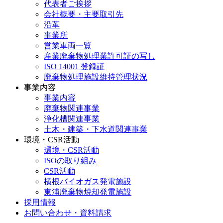
代表者ご挨拶
会社概要・主要取引先
沿革
事業所
営業車両一覧
産業廃棄物処理業許可証の写し
ISO 14001 登録証
廃棄物処理施設維持管理状況
事業内容
事業内容
廃棄物関連事業
浄化槽関連事業
土木・建築・下水道関連事業
環境・CSR活動
環境・CSR活動
ISOの取り組み
CSR活動
横根バイオガス発電施設
東浦廃棄物焼却発電施設
採用情報
お問い合わせ・資料請求