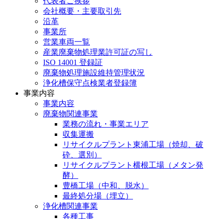
代表者ご挨拶
会社概要・主要取引先
沿革
事業所
営業車両一覧
産業廃棄物処理業許可証の写し
ISO 14001 登録証
廃棄物処理施設維持管理状況
浄化槽保守点検業者登録簿
事業内容
事業内容
廃棄物関連事業
業務の流れ・事業エリア
収集運搬
リサイクルプラント東浦工場（焼却、破
砕、選別）
リサイクルプラント横根工場（メタン発
酵）
豊橋工場（中和、脱水）
最終処分場（埋立）
浄化槽関連事業
各種工事