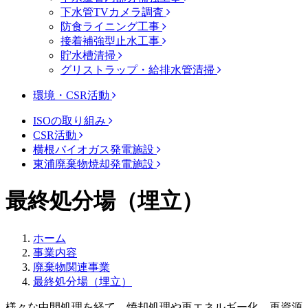
下水管TVカメラ調査
防食ライニング工事
接着補強型止水工事
貯水槽清掃
グリストラップ・給排水管清掃
環境・CSR活動
ISOの取り組み
CSR活動
横根バイオガス発電施設
東浦廃棄物焼却発電施設
最終処分場（埋立）
ホーム
事業内容
廃棄物関連事業
最終処分場（埋立）
様々な中間処理を経て、焼却処理や再エネルギー化、再資源