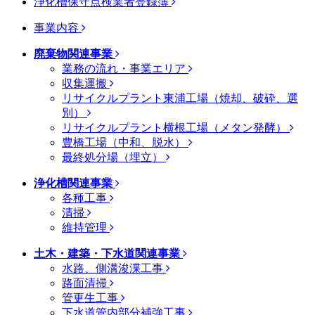
浄化槽保守点検業者登録簿
事業内容
廃棄物関連事業
業務の流れ・事業エリア
収集運搬
リサイクルプラント東浦工場（焼却、破砕、選
別）
リサイクルプラント横根工場（メタン発酵）
豊橋工場（中和、脱水）
最終処分場（埋立）
浄化槽関連事業
各種工事
清掃
維持管理
土木・建築・下水道関連事業
水路、側溝浚渫工事
路面清掃
管更生工事
下水道管内部分補強工事