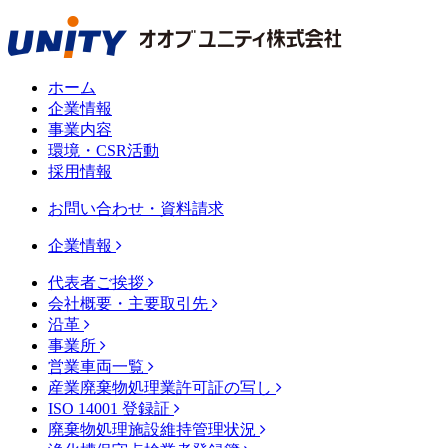
ホーム
企業情報
事業内容
環境・CSR活動
採用情報
お問い合わせ・資料請求
企業情報
代表者ご挨拶
会社概要・主要取引先
沿革
事業所
営業車両一覧
産業廃棄物処理業許可証の写し
ISO 14001 登録証
廃棄物処理施設維持管理状況