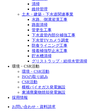
清掃
維持管理
土木・建築・下水道関連事業
水路、側溝浚渫工事
路面清掃
管更生工事
下水道管内部分補強工事
下水管TVカメラ調査
防食ライニング工事
接着補強型止水工事
貯水槽清掃
グリストラップ・給排水管清掃
環境・CSR活動
環境・CSR活動
ISOの取り組み
CSR活動
横根バイオガス発電施設
東浦廃棄物焼却発電施設
採用情報
お問い合わせ・資料請求