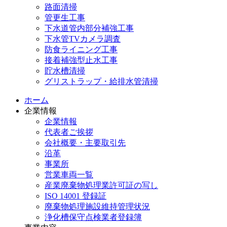
路面清掃
管更生工事
下水道管内部分補強工事
下水管TVカメラ調査
防食ライニング工事
接着補強型止水工事
貯水槽清掃
グリストラップ・給排水管清掃
ホーム
企業情報
企業情報
代表者ご挨拶
会社概要・主要取引先
沿革
事業所
営業車両一覧
産業廃棄物処理業許可証の写し
ISO 14001 登録証
廃棄物処理施設維持管理状況
浄化槽保守点検業者登録簿