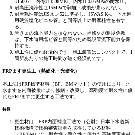
φ1500） 外水圧0.08MPa、内水圧0.05MPaの耐水圧。
耐高圧洗浄性は15MPaで剥離・破損が見られない。
耐摩耗性能はJIS A 1452に準拠し、JSWAS K-1「下水道
用硬質塩化ビニル管」と同等以上の耐摩耗性を有す
る。
管きょの流下能力を損なわない。補修材の粗度係数
は、下水道用塩ビ管と同等のため既設管流下能力を保
持する。
施工性に優れ経済的です。施工装置はコンパクトで、1
箇所あたりの施工時問が短く経済的です。
FRPます更生工（熱硬化・光硬化）
本工法はFRP標準材料（BF、BMマット）の使用により、汚
水ますを内面被覆により修繕・改築し、高強度で耐久性に優
れたFRPますに更生する工法です。
特長
更生材は、FRP内面補強工法で（公財）日本下水道新
技術機構で技術審査証明を取得している材料
（BF/BM）で、耐食性・耐久性に優れた高強度更生材