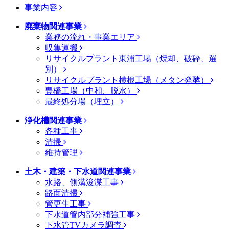
事業内容
廃棄物関連事業
業務の流れ・事業エリア
収集運搬
リサイクルプラント東浦工場（焼却、破砕、選
別）
リサイクルプラント横根工場（メタン発酵）
豊橋工場（中和、脱水）
最終処分場（埋立）
浄化槽関連事業
各種工事
清掃
維持管理
土木・建築・下水道関連事業
水路、側溝浚渫工事
路面清掃
管更生工事
下水道管内部分補強工事
下水管TVカメラ調査