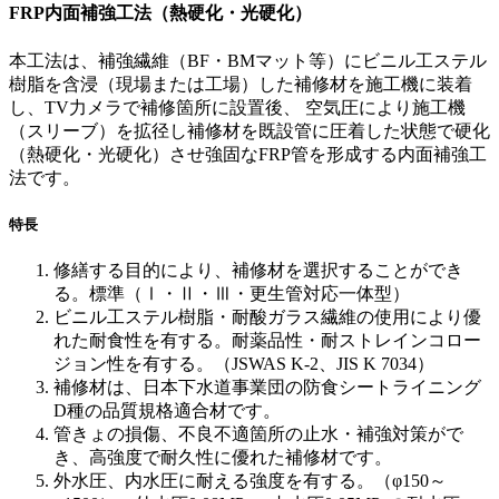
FRP内面補強工法（熱硬化・光硬化）
本工法は、補強繊維（BF・BMマット等）にビニル工ステル
樹脂を含浸（現場または工場）した補修材を施工機に装着
し、TV力メラで補修箇所に設置後、 空気圧により施工機
（スリーブ）を拡径し補修材を既設管に圧着した状態で硬化
（熱硬化・光硬化）させ強固なFRP管を形成する内面補強工
法です。
特長
修繕する目的により、補修材を選択することができ
る。標準（Ⅰ・Ⅱ・Ⅲ・更生管対応一体型）
ビニル工ステル樹脂・耐酸ガラス繊維の使用により優
れた耐食性を有する。耐薬品性・耐ストレインコロー
ジョン性を有する。（JSWAS K-2、JIS K 7034）
補修材は、日本下水道事業団の防食シートライニング
D種の品質規格適合材です。
管きょの損傷、不良不適箇所の止水・補強対策がで
き、高強度で耐久性に優れた補修材です。
外水圧、内水圧に耐える強度を有する。（φ150～