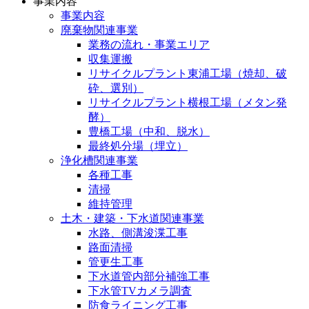
事業内容
事業内容
廃棄物関連事業
業務の流れ・事業エリア
収集運搬
リサイクルプラント東浦工場（焼却、破
砕、選別）
リサイクルプラント横根工場（メタン発
酵）
豊橋工場（中和、脱水）
最終処分場（埋立）
浄化槽関連事業
各種工事
清掃
維持管理
土木・建築・下水道関連事業
水路、側溝浚渫工事
路面清掃
管更生工事
下水道管内部分補強工事
下水管TVカメラ調査
防食ライニング工事