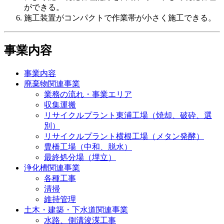
ができる。
施工装置がコンパクトで作業帯が小さく施工できる。
事業内容
事業内容
廃棄物関連事業
業務の流れ・事業エリア
収集運搬
リサイクルプラント東浦工場（焼却、破砕、選
別）
リサイクルプラント横根工場（メタン発酵）
豊橋工場（中和、脱水）
最終処分場（埋立）
浄化槽関連事業
各種工事
清掃
維持管理
土木・建築・下水道関連事業
水路、側溝浚渫工事