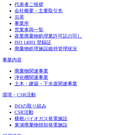
代表者ご挨拶
会社概要・主要取引先
沿革
事業所
営業車両一覧
産業廃棄物処理業許可証の写し
ISO 14001 登録証
廃棄物処理施設維持管理状況
事業内容
廃棄物関連事業
浄化槽関連事業
土木・建築・下水道関連事業
環境・CSR活動
ISOの取り組み
CSR活動
横根バイオガス発電施設
東浦廃棄物焼却発電施設