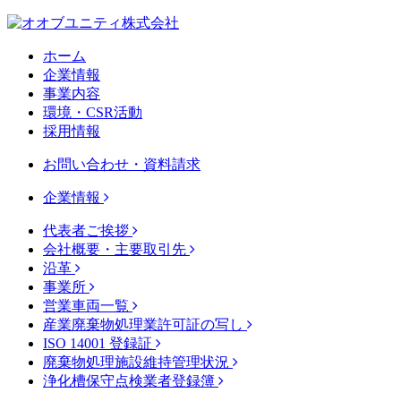
ホーム
企業情報
事業内容
環境・CSR活動
採用情報
お問い合わせ・資料請求
企業情報
代表者ご挨拶
会社概要・主要取引先
沿革
事業所
営業車両一覧
産業廃棄物処理業許可証の写し
ISO 14001 登録証
廃棄物処理施設維持管理状況
浄化槽保守点検業者登録簿