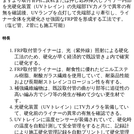
ますより取付管内に反転または押し込み挿入しライナー内部
を光硬化装置（UVトレイン）の先端部TV力メラで異常の有
無を確認後、UVランプを点灯して先端部より牽引し、ライ
ナー全体を光硬化させ強固なFRP管を形成する工法です。
（塩ビ管、Z管にも施工可能）
特長
FRP取付管ライナーは、光（紫外線）照射による硬化
工法のため、硬化が早く経済的で既設管きょ内で確実
に硬化する。
FRP取付管ライナーは、耐食性に優れたビニル工ステ
ル樹脂、耐酸ガラス繊維を使用していて、耐薬品性能
および長期耐ストレインコロージョン性を有する。
補強繊維編物は、既設取付管の曲がり部等に追従性の
高い編み方でシワ等の発生が極めて少ない更生材で
す。
光硬化装置（UVトレイン）にTV力メラを装備してい
て、硬化前のライナーの異常の有無を確認できる。
UVトレインに温度センサーが装備されていて、硬化時
の温度を自動計測して安全管理をすると共に、記録計
により施工硬化管理記録を自動プリントして硬化管理