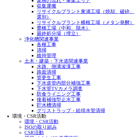
業務の流れ・事業エリア
収集運搬
リサイクルプラント東浦工場（焼却、破砕、
選別）
リサイクルプラント横根工場（メタン発酵）
豊橋工場（中和、脱水）
最終処分場（埋立）
浄化槽関連事業
各種工事
清掃
維持管理
土木・建築・下水道関連事業
水路、側溝浚渫工事
路面清掃
管更生工事
下水道管内部分補強工事
下水管TVカメラ調査
防食ライニング工事
接着補強型止水工事
貯水槽清掃
グリストラップ・給排水管清掃
環境・CSR活動
環境・CSR活動
ISOの取り組み
CSR活動