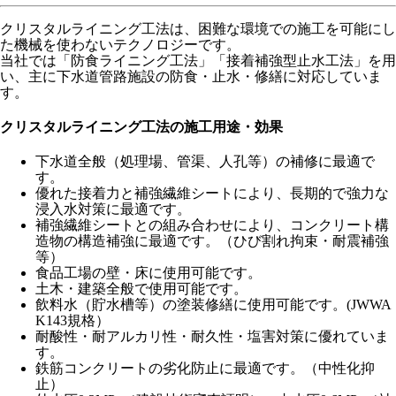
クリスタルライニング工法は、困難な環境での施工を可能にし
た機械を使わないテクノロジーです。
当社では「防食ライニング工法」「接着補強型止水工法」を用
い、主に下水道管路施設の防食・止水・修繕に対応していま
す。
クリスタルライニング工法の施工用途・効果
下水道全般（処理場、管渠、人孔等）の補修に最適で
す。
優れた接着力と補強繊維シートにより、長期的で強力な
浸入水対策に最適です。
補強繊維シートとの組み合わせにより、コンクリート構
造物の構造補強に最適です。（ひび割れ拘束・耐震補強
等）
食品工場の壁・床に使用可能です。
土木・建築全般で使用可能です。
飲料水（貯水槽等）の塗装修繕に使用可能です。(JWWA
K143規格）
耐酸性・耐アルカリ性・耐久性・塩害対策に優れていま
す。
鉄筋コンクリートの劣化防止に最適です。（中性化抑
止）