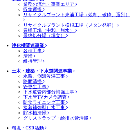
業務の流れ・事業エリア
収集運搬
リサイクルプラント東浦工場（焼却、破砕、選別）
リサイクルプラント横根工場（メタン発酵）
豊橋工場（中和、脱水）
最終処分場（埋立）
浄化槽関連事業
各種工事
清掃
維持管理
土木・建築・下水道関連事業
水路、側溝浚渫工事
路面清掃
管更生工事
下水道管内部分補強工事
下水管TVカメラ調査
防食ライニング工事
接着補強型止水工事
貯水槽清掃
グリストラップ・給排水管清掃
環境・CSR活動