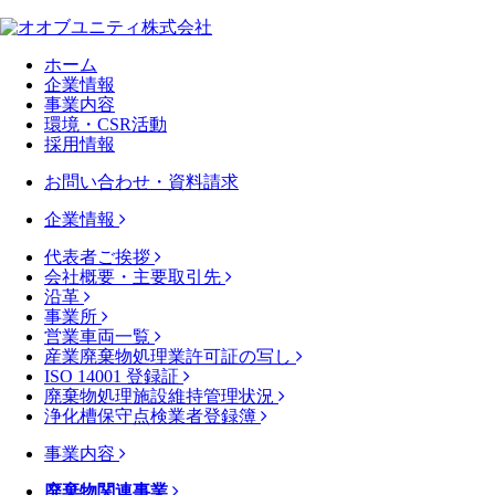
ホーム
企業情報
事業内容
環境・CSR活動
採用情報
お問い合わせ・資料請求
企業情報
代表者ご挨拶
会社概要・主要取引先
沿革
事業所
営業車両一覧
産業廃棄物処理業許可証の写し
ISO 14001 登録証
廃棄物処理施設維持管理状況
浄化槽保守点検業者登録簿
事業内容
廃棄物関連事業