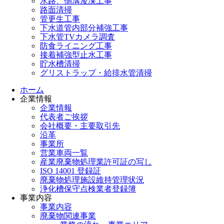
水路、側溝浚渫工事
路面清掃
管更生工事
下水道管内部分補強工事
下水管TVカメラ調査
防食ライニング工事
接着補強型止水工事
貯水槽清掃
グリストラップ・給排水管清掃
ホーム
企業情報
企業情報
代表者ご挨拶
会社概要・主要取引先
沿革
事業所
営業車両一覧
産業廃棄物処理業許可証の写し
ISO 14001 登録証
廃棄物処理施設維持管理状況
浄化槽保守点検業者登録簿
事業内容
事業内容
廃棄物関連事業