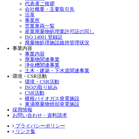
代表者ご挨拶
会社概要・主要取引先
沿革
事業所
営業車両一覧
産業廃棄物処理業許可証の写し
ISO 14001 登録証
廃棄物処理施設維持管理状況
事業内容
事業内容
廃棄物関連事業
浄化槽関連事業
土木・建築・下水道関連事業
環境・CSR活動
環境・CSR活動
ISOの取り組み
CSR活動
横根バイオガス発電施設
東浦廃棄物焼却発電施設
採用情報
お問い合わせ・資料請求
プライバシーポリシー
リンク集