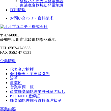
横根バイオガス発電施設
東浦廃棄物焼却発電施設
採用情報
お問い合わせ・資料請求
〒474-0001
愛知県大府市北崎町駒場88番地
TEL 0562-47-0535
FAX 0562-47-0531
企業情報
代表者ご挨拶
会社概要・主要取引先
沿革
事業所
営業車両一覧
産業廃棄物処理業許可証の写し
ISO 14001 登録証
廃棄物処理施設維持管理状況
事業内容