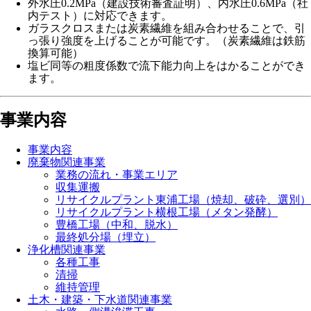
外水圧0.2MPa（建設技術審査証明）、内水圧0.6MPa（社
内テスト）に対応できます。
ガラスクロスまたは炭素繊維を組み合わせることで、引
っ張り強度を上げることが可能です。（炭素繊維は鉄筋
換算可能）
塩ビ同等の粗度係数で流下能力向上をはかることができ
ます。
事業内容
事業内容
廃棄物関連事業
業務の流れ・事業エリア
収集運搬
リサイクルプラント東浦工場（焼却、破砕、選別）
リサイクルプラント横根工場（メタン発酵）
豊橋工場（中和、脱水）
最終処分場（埋立）
浄化槽関連事業
各種工事
清掃
維持管理
土木・建築・下水道関連事業