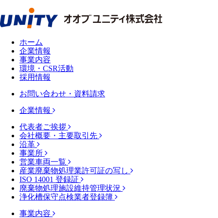
ホーム
企業情報
事業内容
環境・CSR活動
採用情報
お問い合わせ・資料請求
企業情報
代表者ご挨拶
会社概要・主要取引先
沿革
事業所
営業車両一覧
産業廃棄物処理業許可証の写し
ISO 14001 登録証
廃棄物処理施設維持管理状況
浄化槽保守点検業者登録簿
事業内容