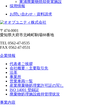
東浦廃棄物焼却発電施設
採用情報
お問い合わせ・資料請求
〒474-0001
愛知県大府市北崎町駒場88番地
TEL 0562-47-0535
FAX 0562-47-0531
企業情報
代表者ご挨拶
会社概要・主要取引先
沿革
事業所
営業車両一覧
産業廃棄物処理業許可証の写し
ISO 14001 登録証
廃棄物処理施設維持管理状況
事業内容