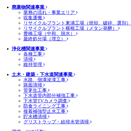
廃棄物関連事業
業務の流れ・事業エリア
収集運搬
リサイクルプラント東浦工場（焼却、破砕、選別
リサイクルプラント横根工場（メタン発酵）
豊橋工場（中和、脱水）
最終処分場（埋立）
浄化槽関連事業
各種工事
清掃
維持管理
土木・建築・下水道関連事業
水路、側溝浚渫工事
路面清掃
管更生工事
下水道管内部分補強工事
下水管TVカメラ調査
防食ライニング工事
接着補強型止水工事
貯水槽清掃
グリストラップ・給排水管清掃