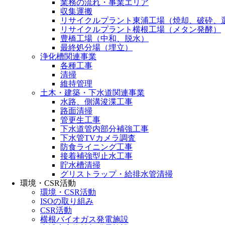
業務の流れ・事業エリア
収集運搬
リサイクルプラント東浦工場（焼却、破砕、
リサイクルプラント横根工場（メタン発酵）
豊橋工場（中和、脱水）
最終処分場（埋立）
浄化槽関連事業
各種工事
清掃
維持管理
土木・建築・下水道関連事業
水路、側溝浚渫工事
路面清掃
管更生工事
下水道管内部分補強工事
下水管TVカメラ調査
防食ライニング工事
接着補強型止水工事
貯水槽清掃
グリストラップ・給排水管清掃
環境・CSR活動
環境・CSR活動
ISOの取り組み
CSR活動
横根バイオガス発電施設