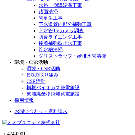
水路、側溝浚渫工事
路面清掃
管更生工事
下水道管内部分補強工事
下水管TVカメラ調査
防食ライニング工事
接着補強型止水工事
貯水槽清掃
グリストラップ・給排水管清掃
環境・CSR活動
環境・CSR活動
ISOの取り組み
CSR活動
横根バイオガス発電施設
東浦廃棄物焼却発電施設
採用情報
お問い合わせ・資料請求
〒474-0001