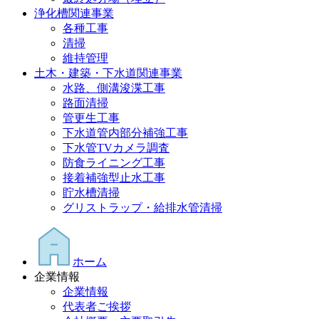
浄化槽関連事業
各種工事
清掃
維持管理
土木・建築・下水道関連事業
水路、側溝浚渫工事
路面清掃
管更生工事
下水道管内部分補強工事
下水管TVカメラ調査
防食ライニング工事
接着補強型止水工事
貯水槽清掃
グリストラップ・給排水管清掃
ホーム
企業情報
企業情報
代表者ご挨拶