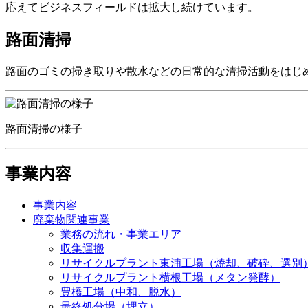
応えてビジネスフィールドは拡大し続けています。
路面清掃
路面のゴミの掃き取りや散水などの日常的な清掃活動をはじ
路面清掃の様子
事業内容
事業内容
廃棄物関連事業
業務の流れ・事業エリア
収集運搬
リサイクルプラント東浦工場（焼却、破砕、選別
リサイクルプラント横根工場（メタン発酵）
豊橋工場（中和、脱水）
最終処分場（埋立）