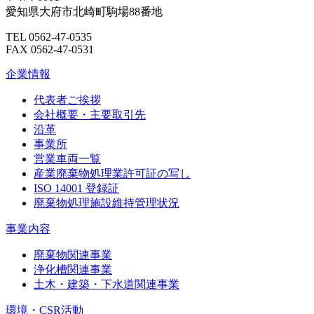
愛知県大府市北崎町駒場88番地
TEL 0562-47-0535
FAX 0562-47-0531
企業情報
代表者ご挨拶
会社概要・主要取引先
沿革
事業所
営業車両一覧
産業廃棄物処理業許可証の写し
ISO 14001 登録証
廃棄物処理施設維持管理状況
事業内容
廃棄物関連事業
浄化槽関連事業
土木・建築・下水道関連事業
環境・CSR活動