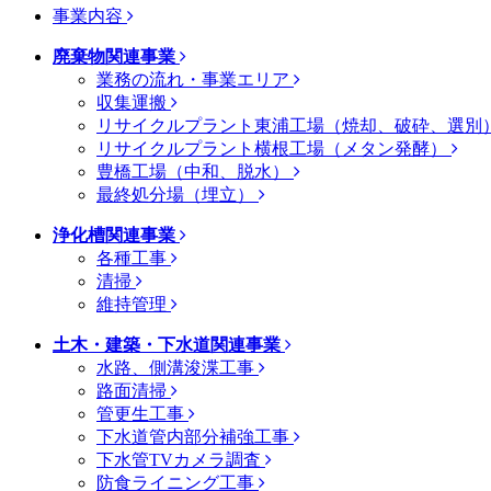
事業内容
廃棄物関連事業
業務の流れ・事業エリア
収集運搬
リサイクルプラント東浦工場（焼却、破砕、選別
リサイクルプラント横根工場（メタン発酵）
豊橋工場（中和、脱水）
最終処分場（埋立）
浄化槽関連事業
各種工事
清掃
維持管理
土木・建築・下水道関連事業
水路、側溝浚渫工事
路面清掃
管更生工事
下水道管内部分補強工事
下水管TVカメラ調査
防食ライニング工事