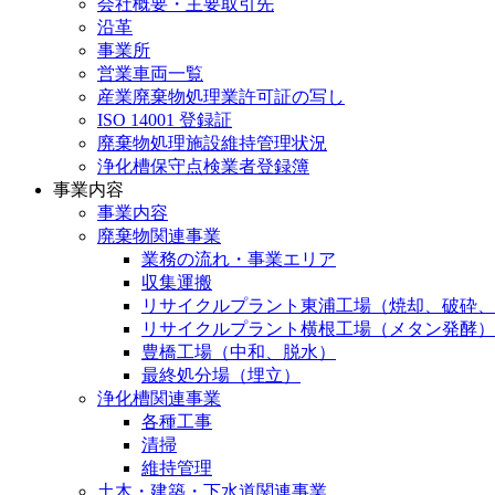
会社概要・主要取引先
沿革
事業所
営業車両一覧
産業廃棄物処理業許可証の写し
ISO 14001 登録証
廃棄物処理施設維持管理状況
浄化槽保守点検業者登録簿
事業内容
事業内容
廃棄物関連事業
業務の流れ・事業エリア
収集運搬
リサイクルプラント東浦工場（焼却、破砕、
リサイクルプラント横根工場（メタン発酵）
豊橋工場（中和、脱水）
最終処分場（埋立）
浄化槽関連事業
各種工事
清掃
維持管理
土木・建築・下水道関連事業