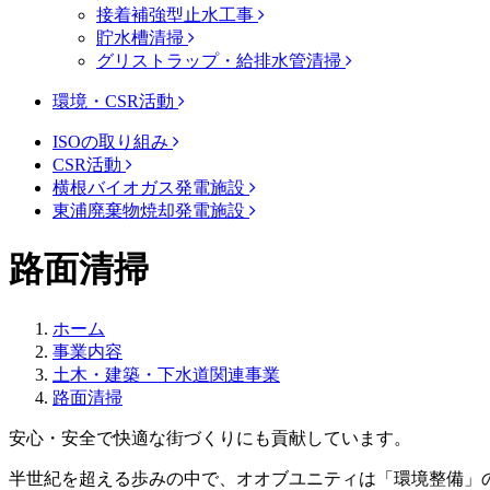
接着補強型止水工事
貯水槽清掃
グリストラップ・給排水管清掃
環境・CSR活動
ISOの取り組み
CSR活動
横根バイオガス発電施設
東浦廃棄物焼却発電施設
路面清掃
ホーム
事業内容
土木・建築・下水道関連事業
路面清掃
安心・安全で快適な街づくりにも貢献しています。
半世紀を超える歩みの中で、オオブユニティは「環境整備」