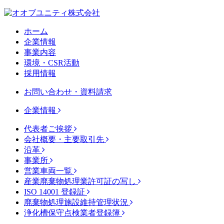
ホーム
企業情報
事業内容
環境・CSR活動
採用情報
お問い合わせ・資料請求
企業情報
代表者ご挨拶
会社概要・主要取引先
沿革
事業所
営業車両一覧
産業廃棄物処理業許可証の写し
ISO 14001 登録証
廃棄物処理施設維持管理状況
浄化槽保守点検業者登録簿