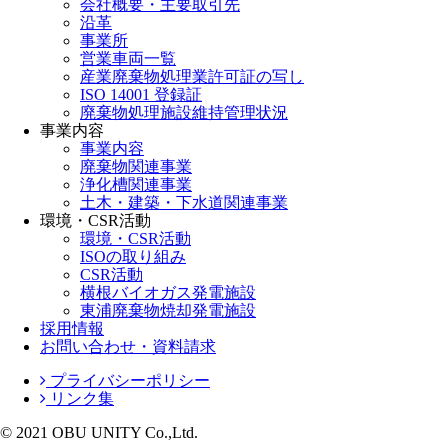
会社概要・主要取引先
沿革
事業所
営業車両一覧
産業廃棄物処理業許可証の写し
ISO 14001 登録証
廃棄物処理施設維持管理状況
事業内容
事業内容
廃棄物関連事業
浄化槽関連事業
土木・建築・下水道関連事業
環境・CSR活動
環境・CSR活動
ISOの取り組み
CSR活動
横根バイオガス発電施設
東浦廃棄物焼却発電施設
採用情報
お問い合わせ・資料請求
プライバシーポリシー
リンク集
© 2021 OBU UNITY Co.,Ltd.