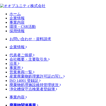
ホーム
企業情報
事業内容
環境・CSR活動
採用情報
お問い合わせ・資料請求
企業情報
代表者ご挨拶
会社概要・主要取引先
沿革
事業所
営業車両一覧
産業廃棄物処理業許可証の写し
ISO 14001 登録証
廃棄物処理施設維持管理状況
浄化槽保守点検業者登録簿
事業内容
廃棄物関連事業