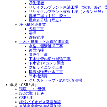
収集運搬
リサイクルプラント東浦工場（焼却、破砕、
リサイクルプラント横根工場（メタン発酵）
豊橋工場（中和、脱水）
最終処分場（埋立）
浄化槽関連事業
各種工事
清掃
維持管理
土木・建築・下水道関連事業
水路、側溝浚渫工事
路面清掃
管更生工事
下水道管内部分補強工事
下水管TVカメラ調査
防食ライニング工事
接着補強型止水工事
貯水槽清掃
グリストラップ・給排水管清掃
環境・CSR活動
環境・CSR活動
ISOの取り組み
CSR活動
横根バイオガス発電施設
東浦廃棄物焼却発電施設