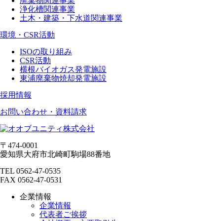
廃棄物関連事業
浄化槽関連事業
土木・建築・下水道関連事業
環境・CSR活動
ISOの取り組み
CSR活動
横根バイオガス発電施設
東浦廃棄物焼却発電施設
採用情報
お問い合わせ・資料請求
〒474-0001
愛知県大府市北崎町駒場88番地
TEL 0562-47-0535
FAX 0562-47-0531
企業情報
企業情報
代表者ご挨拶