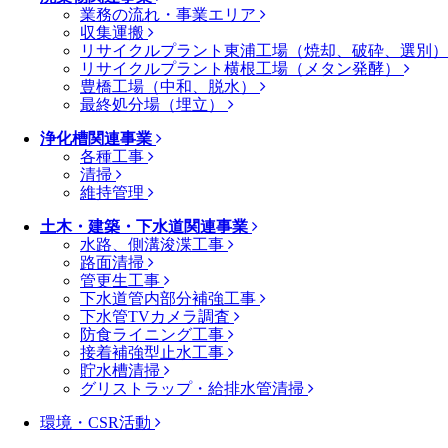
業務の流れ・事業エリア
収集運搬
リサイクルプラント東浦工場（焼却、破砕、選別
リサイクルプラント横根工場（メタン発酵）
豊橋工場（中和、脱水）
最終処分場（埋立）
浄化槽関連事業
各種工事
清掃
維持管理
土木・建築・下水道関連事業
水路、側溝浚渫工事
路面清掃
管更生工事
下水道管内部分補強工事
下水管TVカメラ調査
防食ライニング工事
接着補強型止水工事
貯水槽清掃
グリストラップ・給排水管清掃
環境・CSR活動