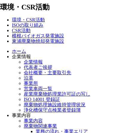
環境・CSR活動
環境・CSR活動
ISOの取り組み
CSR活動
横根バイオガス発電施設
東浦廃棄物焼却発電施設
ホーム
企業情報
企業情報
代表者ご挨拶
会社概要・主要取引先
沿革
事業所
営業車両一覧
産業廃棄物処理業許可証の写し
ISO 14001 登録証
廃棄物処理施設維持管理状況
浄化槽保守点検業者登録簿
事業内容
事業内容
廃棄物関連事業
業務の流れ・事業エリア